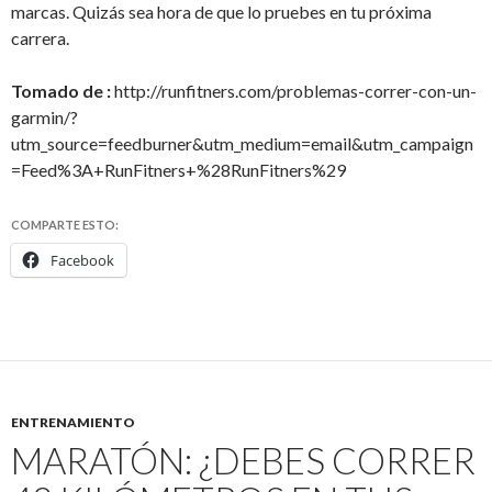
marcas. Quizás sea hora de que lo pruebes en tu próxima
carrera.
Tomado de :
http://runfitners.com/problemas-correr-con-un-
garmin/?
utm_source=feedburner&utm_medium=email&utm_campaign
=Feed%3A+RunFitners+%28RunFitners%29
COMPARTE ESTO:
Facebook
ENTRENAMIENTO
MARATÓN: ¿DEBES CORRER