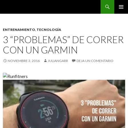
Buscar
CarreraPro Venezuela
SALTAR
MENÚ
AL
PRINCI
CONTENIDO
ENTRENAMIENTO
,
TECNOLOGÍA
3 “PROBLEMAS” DE CORRER
CON UN GARMIN
NOVIEMBRE 3, 2016
JULIANGARR
DEJA UN COMENTARIO