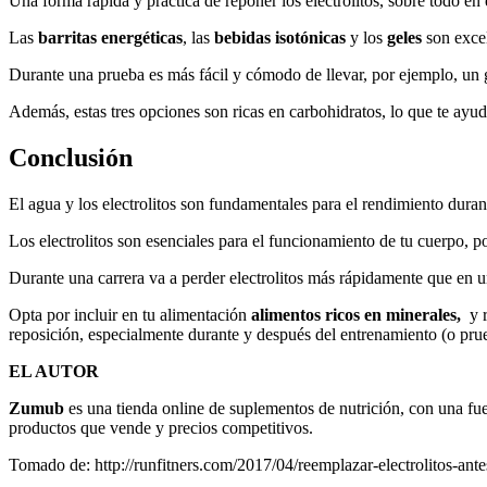
Una forma rápida y práctica de reponer los electrolitos, sobre todo en 
Las
barritas energéticas
, las
bebidas isotónicas
y los
geles
son excel
Durante una prueba es más fácil y cómodo de llevar, por ejemplo, un g
Además, estas tres opciones son ricas en carbohidratos, lo que te ayu
Conclusión
El agua y los electrolitos son fundamentales para el rendimiento duran
Los electrolitos son esenciales para el funcionamiento de tu cuerpo, 
Durante una carrera va a perder electrolitos más rápidamente que en u
Opta por incluir en tu alimentación
alimentos ricos en minerales,
y 
reposición, especialmente durante y después del entrenamiento (o pru
EL AUTOR
Zumub
es una tienda online de suplementos de nutrición, con una fuert
productos que vende y precios competitivos.
​Tomado de: http://runfitners.com/2017/04/reemplazar-electroli