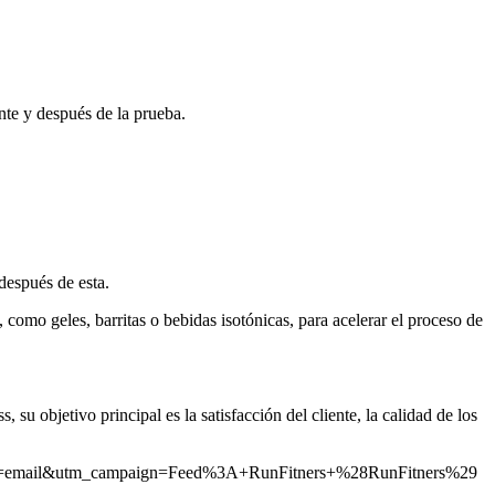
te y después de la prueba.
después de esta.
, como geles, barritas o bebidas isotónicas, para acelerar el proceso de
su objetivo principal es la satisfacción del cliente, la calidad de los
_medium=email&utm_campaign=Feed%3A+RunFitners+%28RunFitners%29