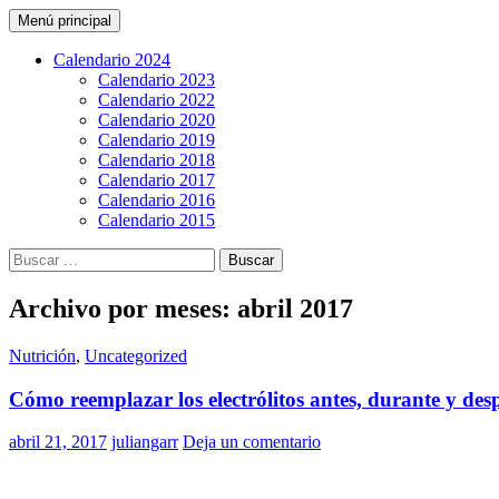
Buscar
Saltar
Menú principal
al
CarreraPro Venezuela
contenido
Calendario 2024
Calendario 2023
Calendario 2022
Calendario 2020
Calendario 2019
Calendario 2018
Calendario 2017
Calendario 2016
Calendario 2015
Buscar:
Archivo por meses: abril 2017
Nutrición
,
Uncategorized
Cómo reemplazar los electrólitos antes, durante y des
abril 21, 2017
juliangarr
Deja un comentario