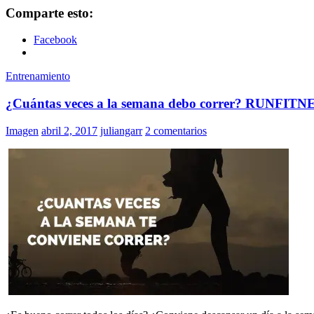
Comparte esto:
Facebook
Entrenamiento
¿Cuántas veces a la semana debo correr? RUNFITNE
Imagen
abril 2, 2017
juliangarr
2 comentarios