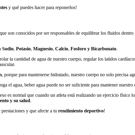
ntes
y qué puedes hacer para reponerlos!
ue son conocidos por ser responsables de equilibrar los fluidos dentro 
on
Sodio
,
Potasio
,
Magnesio
,
Calcio
,
Fosforo y Bicarbonato
.
rolar la cantidad de agua de nuestro cuerpo, regular los latidos cardíaco
uscular.
n
, porque para mantenerse hidratado, nuestro cuerpo no solo precisa agu
enga el agua, beber agua puede no ser suficiente para mantener nuestro
 eso es normal que cuando un atleta está realizando un ejercicio físico 
iento y su salud
.
 prestaciones y que afecte a tu
rendimiento deportivo
!