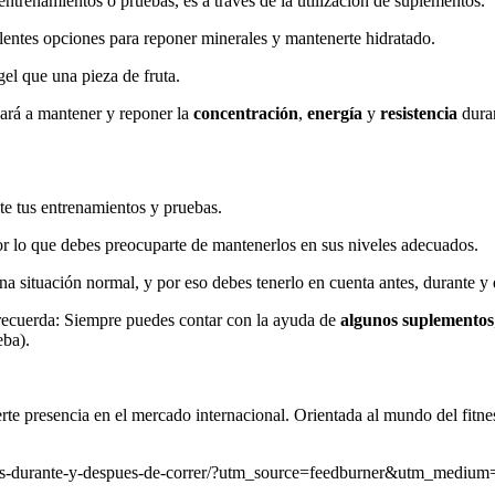
entrenamientos o pruebas, es a través de la utilización de suplementos.
entes opciones para reponer minerales y mantenerte hidratado.
el que una pieza de fruta.
dará a mantener y reponer la
concentración
,
energía
y
resistencia
duran
te tus entrenamientos y pruebas.
por lo que debes preocuparte de mantenerlos en sus niveles adecuados.
na situación normal, y por eso debes tenerlo en cuenta antes, durante y 
recuerda: Siempre puedes contar con la ayuda de
algunos suplementos
eba).
e presencia en el mercado internacional. Orientada al mundo del fitness, 
tos-antes-durante-y-despues-de-correr/?utm_source=feedburner&utm