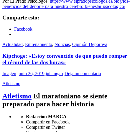
Por El Prado Psicólogos:
https://www.elpradopsicologos.es/blog/los-
beneficios-del-deporte-para-nuestro-cerebro-bienestar-psicologico/
Comparte esto:
Facebook
Actualidad
,
Entrenamiento
,
Noticias
,
Opinión Deportiva
Kipchoge: «Estoy convencido de que puedo romper
el récord de las dos horas»
Imagen
junio 26, 2019
juliangarr
Deja un comentario
Atletismo
Atletismo
El maratoniano se siente
preparado para hacer historia
Redacción MARCA
Compartir en Facebook
Compartir en Twitter