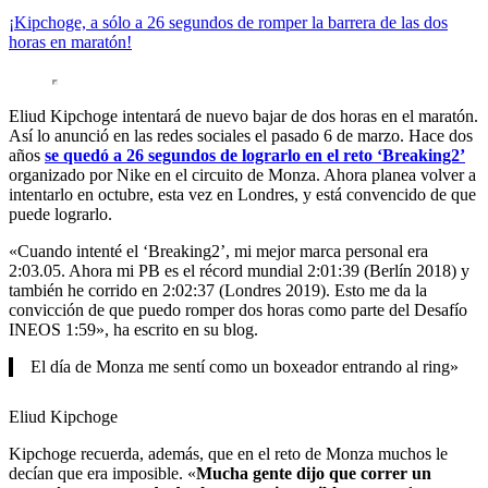
¡Kipchoge, a sólo a 26 segundos de romper la barrera de las dos
horas en maratón!
Eliud Kipchoge intentará de nuevo bajar de dos horas en el maratón.
Así lo anunció en las redes sociales el pasado 6 de marzo. Hace dos
años
se quedó a 26 segundos de lograrlo en el reto ‘Breaking2’
organizado por Nike en el circuito de Monza. Ahora planea volver a
intentarlo en octubre, esta vez en Londres, y está convencido de que
puede lograrlo.
«Cuando intenté el ‘Breaking2’, mi mejor marca personal era
2:03.05. Ahora mi PB es el récord mundial 2:01:39 (Berlín 2018) y
también he corrido en 2:02:37 (Londres 2019). Esto me da la
convicción de que puedo romper dos horas como parte del Desafío
INEOS 1:59», ha escrito en su blog.
El día de Monza me sentí como un boxeador entrando al ring»
Eliud Kipchoge
Kipchoge recuerda, además, que en el reto de Monza muchos le
decían que era imposible. «
Mucha gente dijo que correr un