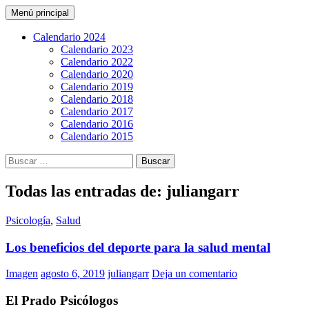
Buscar
Saltar
Menú principal
al
CarreraPro Venezuela
contenido
Calendario 2024
Calendario 2023
Calendario 2022
Calendario 2020
Calendario 2019
Calendario 2018
Calendario 2017
Calendario 2016
Calendario 2015
Buscar:
Todas las entradas de: juliangarr
Psicología
,
Salud
Los beneficios del deporte para la salud mental
Imagen
agosto 6, 2019
juliangarr
Deja un comentario
El Prado Psicólogos