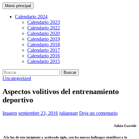
Buscar
Saltar
Menú principal
al
CarreraPro Venezuela
contenido
Calendario 2024
Calendario 2023
Calendario 2022
Calendario 2020
Calendario 2019
Calendario 2018
Calendario 2017
Calendario 2016
Calendario 2015
Buscar:
Uncategorized
Aspectos volitivos del entrenamiento
deportivo
Imagen
septiembre 23, 2016
juliangarr
Deja un comentario
Julián Garrido
A la luz de este incipiente y acelerado siglo, con los nuevos hallazgos científicos y la