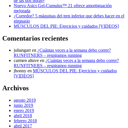
de las dos horas»
Nuevo Asics Gel-Cumulus™ 21 ofrece amortiguación
mejorada
¿Corredor? 5 máquinas del tren inferior que debes hacer en el
gimnasio
MÚSCULOS DEL PIE: Ejercicios y cuidados [VIDEOS]
Comentarios recientes
juliangarr
en
¿Cuántas veces a la semana debo correr?
RUNFITNERS – respiramos running
carmen altuve
en
¿Cuántas veces a la semana debo correr?
RUNFITNERS – respiramos running
jhonny
en
MÚSCULOS DEL PIE: Ejercicios y cuidados
[VIDEOS]
Archivos
agosto 2019
junio 2019
enero 2019
abril 2018
febrero 2018
abril 2017