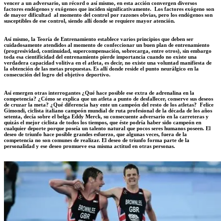
vencer a un adversario, un récord o así mismo, en esta acción convergen diversos
factores endógenos y exógenos que inciden significativamente. Los factores exógeno son
de mayor dificultad al momento del control por razones obvias, pero los endógenos son
susceptibles de ese control, siendo allí donde se requiere mayor atención.
Así mismo, la Teoría de Entrenamiento establece varios principios que deben ser
cuidadosamente atendidos al momento de confeccionar un buen plan de entrenamiento
(progresividad, continuidad, supercompensación, sobrecarga, entre otros), sin embargo
toda esa cientificidad del entrenamiento pierde importancia cuando no existe una
verdadera capacidad volitiva en el atleta, es decir, no existe una voluntad manifiesta de
la obtención de las metas propuestas. Es allí donde reside el punto neurálgico en la
consecución del logro del objetivo deportivo.
Así emergen otras interrogantes ¿Qué hace posible ese extra de adrenalina en la
competencia? ¿Cómo se explica que un atleta a punto de desfallecer, conserve sus deseos
de cruzar la meta? ¿Qué diferencia hay ente un campeón del resto de los atletas? Felice
Gimondi, ciclista italiano campeón mundial de ruta profesional de la década de los años
setenta, decía sobre el belga Eddy Merck, su consecuente adversario en la carreteras y
quizás el mejor ciclista de todos los tiempos, que éste podría haber sido campeón en
cualquier deporte porque poseía un talento natural que pocos seres humanos poseen. El
deseo de triunfo hace posible grandes esfuerzo, que algunas veces, fuera de la
competencia no son comunes de realizar. El deseo de triunfo forma parte de la
personalidad y ese deseo promueve esa misma actitud en otras personas.