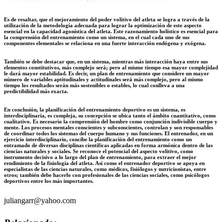
Es de resaltar, que el mejoramiento del poder volitivo del atleta se logra a través de la
utilización de la metodología adecuada para lograr la optimización de este aspecto
esencial en la capacidad agonística del atleta. Este razonamiento holístico es esencial para
la comprensión del entrenamiento como un sistema, en el cual cada uno de sus
componentes elementales se relaciona en una fuerte interacción endógena y exógena.
También se debe destacar que, en un sistema, mientras más interacción haya entre sus
elementos constitutivos, más complejo será; pero al mismo tiempo esa mayor complejidad
le dará mayor estabilidad. Es decir, un plan de entrenamiento que considere un mayor
número de variables aptitudinales y actitudinales será más complejo, pero al mismo
tiempo los resultados serán más sostenibles o estables, lo cual conlleva a una
predictibilidad más exacta.
En conclusión, la planificación del entrenamiento deportivo es un sistema, es
interdisciplinaria, es compleja, su concepción se ubica tanto el ámbito cuantitativo, como
cualitativo. Es necesario la comprensión del hombre como conjunción indivisible cuerpo y
mente. Los procesos mentales conscientes y subconscientes, controlan y son responsables
de coordinar todos los sistemas del cuerpo humano y sus funciones. El entrenador, en un
ejercicio interdisciplinario, concibe la planificación del entrenamiento como un
entramado de diversas disciplinas científicas aplicadas en forma armónica dentro de las
ciencias naturales y sociales. Se reconoce el potencial del aspecto volitivo, como
instrumento decisivo a lo largo del plan de entrenamiento, para extraer el mejor
rendimiento de la fisiología del atleta. Así como el entrenador deportivo se apoya en
especialistas de las ciencias naturales, como médicos, fisiólogos y nutricionistas, entre
otros; también debe hacerlo con profesionales de las ciencias sociales, como psicólogos
deportivos entre los más importantes.
juliangarr@yahoo.com