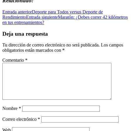
Relacionado
Navegación
Entrada anterior
Deporte para Todos versus Deporte de
Rendimiento
Entrada siguiente
Maratón: ¿Debes correr 42 kilómetros
de
en tus entrenamientos?
entradas
Deja una respuesta
Tu dirección de correo electrónico no será publicada.
Los campos
obligatorios están marcados con
*
Comentario
*
Nombre
*
Correo electrónico
*
Web