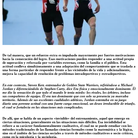
De tal manera, que un esfuerzo extra es impulsado mayormente por fuertes motivaciones
hacia la consecución del logro. Esas motivaciones pueden responder a una actitud propia
de superación y reforzada por variables externas, como la familia o el público. Esta
actitud conlleva simultáneamente a una adaptación del comportamiento que se traslada a
una forma particular de responder frente a las vicisitudes de la vida y adicionalmente,
mejora la capacidad de resolución de problemas intradeportivos y extradeportivos.
En este contexto, Steven Kerr, entrenador de Golden State Warriors, refiriéndose a Michael
Jordan y diferenciándolo de Stephen Curry, dice
Era física y emocionalmente dominante.
Él
me dio la sensación de que todo el mundo le tenía miedo: los rivales, los árbitros, incluso
sus compañeros de equipo. Él era tan dominante que con solo su presencia ya marcaba
territorio
. Además de sus excelentes cualidades atléticas, Jordan ostentaba en su juego
diario una perenne actitud con una fuerte carga emocional, un deseo irreductible de triunfo,
el cual se fortalecía en las situaciones más complicadas.
De allí, que se habla de un aspecto «invisible» del entrenamiento, aquel que emerge en
ciertas situaciones, generalmente en las situaciones más difíciles. Esa invisibilidad se
refiere a su carácter fundamentalmente cualitativo, el cual no se puede estudiar con los
métodos tradicionales de las llamadas ciencias formales como la matemática y la lógica,
sino en el ámbito de las ciencias sociales a través de métodos cualitativos o socio críticos,
como en la psicología y la sociología.