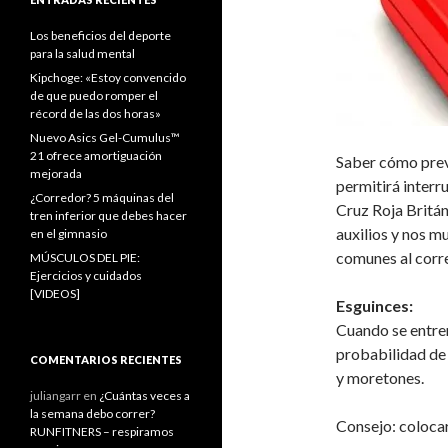
Los beneficios del deporte
para la salud mental
Kipchoge: «Estoy convencido
de que puedo romper el
récord de las dos horas»
Nuevo Asics Gel-Cumulus™
21 ofrece amortiguación
Saber cómo preve
mejorada
permitirá interr
¿Corredor? 5 máquinas del
Cruz Roja Britán
tren inferior que debes hacer
auxilios y nos m
en el gimnasio
comunes al corre
MÚSCULOS DEL PIE:
Ejercicios y cuidados
[VIDEOS]
Esguinces:
Cuando se entren
probabilidad de 
COMENTARIOS RECIENTES
y moretones.
juliangarr
en
¿Cuántas veces a
la semana debo correr?
Consejo: colocar
RUNFITNERS – respiramos