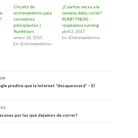
Circuito de
¿Cuántas veces a la
ue
entrenamiento para
semana debo correr?
?
corredores
RUNFITNERS –
principiantes |
respiramos running
Runfitners
abril 2, 2017
enero 18, 2015
En «Entrenamiento»
En «Entrenamiento»
ón
IOR
gle predice que la internet “desaparecerá” – El
NTE
razones por las que dejamos de correr?