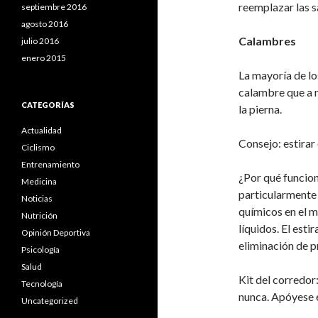
reemplazar las s
septiembre 2016
agosto 2016
Calambres
julio 2016
enero 2015
La mayoría de lo
calambre que a 
CATEGORÍAS
la pierna.
Actualidad
Consejo: estirar
Ciclismo
Entrenamiento
¿Por qué funcio
Medicina
particularmente
Noticias
químicos en el m
Nutrición
líquidos. El esti
Opinión Deportiva
eliminación de 
Psicología
Salud
Kit del corredor
Tecnología
nunca. Apóyese e
Uncategorized