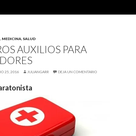
O
,
MEDICINA
,
SALUD
OS AUXILIOS PARA
DORES
IO 25, 2016
JULIANGARR
DEJA UN COMENTARIO
ratonista