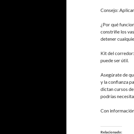
Consejo: Aplicar 
¿Por qué funcion
constriñe los va
detener cualquie
Kit del corredor
puede ser útil.
Asegúrate de que
y la confianza pa
dictan cursos de
podrías necesita
Con información
Relacionado