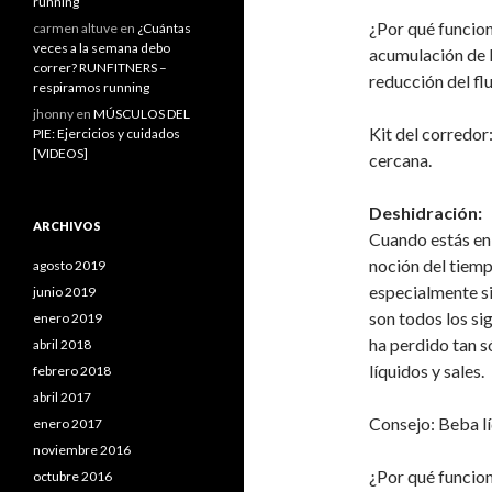
running
¿Por qué funciona
carmen altuve
en
¿Cuántas
veces a la semana debo
acumulación de l
correr? RUNFITNERS –
reducción del fl
respiramos running
jhonny
en
MÚSCULOS DEL
Kit del corredor
PIE: Ejercicios y cuidados
[VIDEOS]
cercana.
Deshidración:
ARCHIVOS
Cuando estás en 
noción del tiemp
agosto 2019
especialmente si
junio 2019
son todos los s
enero 2019
ha perdido tan s
abril 2018
líquidos y sales.
febrero 2018
abril 2017
Consejo: Beba lí
enero 2017
noviembre 2016
¿Por qué funcion
octubre 2016