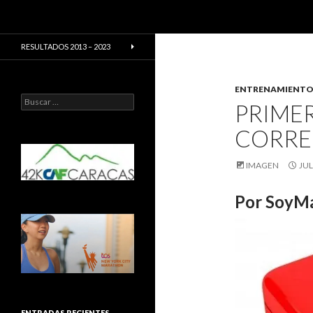
Buscar
CarreraPro Venezuela
CarreraPro – Organización de
RESULTADOS 2013 – 2023
eventos deportivos
ENTRENAMIENT
Buscar:
PRIMER
CORRE
IMAGEN
JUL
Por SoyMa
ENTRADAS RECIENTES