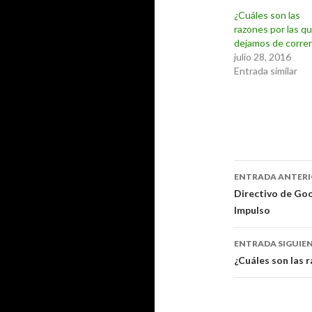
¿Cuáles son las
razones por las q
dejamos de correr
julio 28, 2016
Entrada similar
Navegaci
ENTRADA ANTER
de
Directivo de Goo
Impulso
entradas
ENTRADA SIGUIE
¿Cuáles son las 