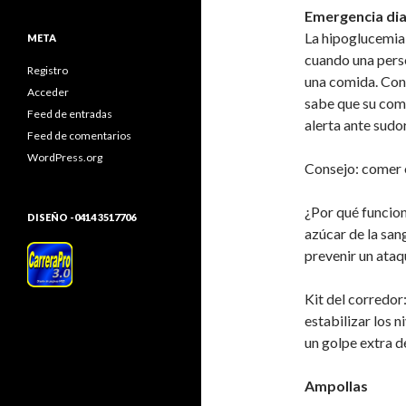
Emergencia dia
La hipoglucemia 
META
cuando una perso
Registro
una comida. Con
Acceder
sabe que su com
Feed de entradas
alerta ante sudo
Feed de comentarios
WordPress.org
Consejo: comer 
¿Por qué funcion
DISEÑO -0414 3517706
azúcar de la san
prevenir un ata
Kit del corredor
estabilizar los 
un golpe extra d
Ampollas