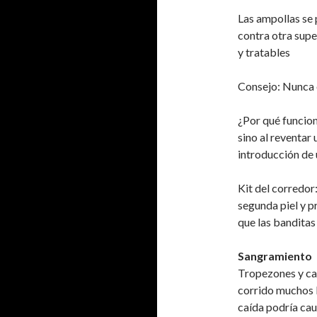
Las ampollas se 
contra otra supe
y tratables
Consejo: Nunca e
¿Por qué funciona
sino al reventar
introducción de 
Kit del corredor
segunda piel y 
que las banditas 
Sangramiento
Tropezones y ca
corrido muchos k
caída podría cau