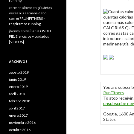
running
carmen altuve
en
¿Cuántas
veces a la semana debo
cuantas caloría
correr? RUNFITNERS –
quema más calorí
respiramos running
CALORÍAS QUE
jhonny
en
MÚSCULOS DEL
corres gastas ca
PIE: Ejercicios y cuidados
introduces calor
[VIDEOS]
medir energía, d
ARCHIVOS
agosto 2019
junio 2019
enero 2019
You are subscri
RunFitners
.
abril 2018
To stop receivin
febrero 2018
unsubscribe no
abril 2017
Google, 1600 Am
enero 2017
States
noviembre 2016
octubre 2016