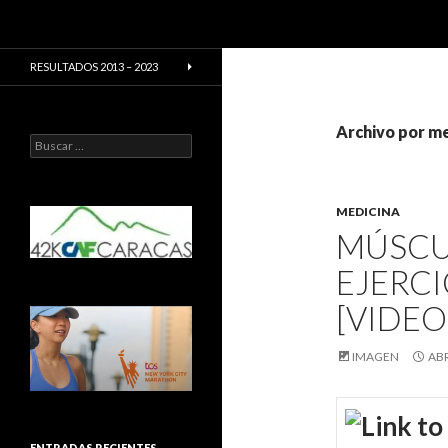
Buscar
CarreraPro Venezuela
CarreraPro – Organización de
RESULTADOS 2013 – 2023
eventos deportivos
Archivo por me
Buscar:
MEDICINA
MÚSCUL
EJERCI
[VIDEO
IMAGEN
ABR
ENTRADAS RECIENTES