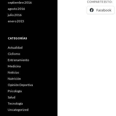
COMPARTE ESTO:
septiembre 2016
agosto 2016
Facebook
julio 2016
enero 2015
CATEGORÍAS
Actualidad
Ciclismo
Entrenamiento
Medicina
Noticias
Nutrición
Opinión Deportiva
Psicología
Salud
Tecnología
Uncategorized