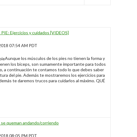
E: Ejercicios y cuidados [VIDEOS]
 2018 07:54 AM PDT
Aunque los músculos de los pies no tienen la forma y
tienen los biceps, son sumamente importante para todos
lo, a continuación te contamos todo lo que debes saber
tura del pie. Además te mostraremos los ejercicios para
además te daremos trucos para cuidarlos al máximo. QUÉ
s se queman andando/corriendo
 2018 08:05 PM PDT