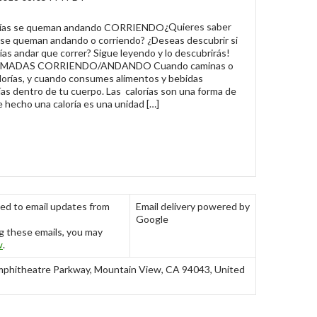
¿Quieres saber
s se queman andando o corriendo? ¿Deseas descubrir si
as andar que correr? Sigue leyendo y lo descubrirás!
MADAS CORRIENDO/ANDANDO Cuando caminas o
lorías, y cuando consumes alimentos y bebidas
ías dentro de tu cuerpo. Las calorías son una forma de
e hecho una caloría es una unidad […]
bed to email updates from
Email delivery powered by
Google
g these emails, you may
w
.
phitheatre Parkway, Mountain View, CA 94043, United