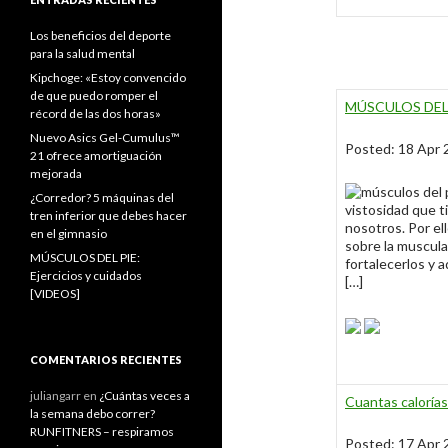
Los beneficios del deporte
para la salud mental
Kipchoge: «Estoy convencido
de que puedo romper el
MÚSCULOS DEL PI
récord de las dos horas»
Nuevo Asics Gel-Cumulus™
Posted: 18 Apr
21 ofrece amortiguación
mejorada
¿Corredor? 5 máquinas del
vistosidad que 
tren inferior que debes hacer
nosotros. Por el
en el gimnasio
sobre la muscula
MÚSCULOS DEL PIE:
fortalecerlos y 
Ejercicios y cuidados
[…]
[VIDEOS]
COMENTARIOS RECIENTES
juliangarr
en
¿Cuántas veces a
Cuantas caloría
la semana debo correr?
RUNFITNERS – respiramos
Posted: 17 Apr