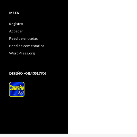
META
Registro
Acceder
Feed de entradas
Feed de comentarios
WordPress.org
DISEÑO -0414 3517706