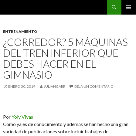
Buscar
CarreraPro Venezuela
SALTAR
MENÚ
AL
PRINCI
CONTENIDO
ENTRENAMIENTO
¿CORREDOR? 5 MÁQUINAS
DEL TREN INFERIOR QUE
DEBES HACER EN EL
GIMNASIO
ENERO 30, 2019
JULIANGARR
DEJA UN COMENTARIO
Por
Yoly Vivas
Como ya es de conocimiento y además se han hecho una gran
variedad de publicaciones sobre incluir trabajos de