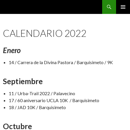
Buscar
CarreraPro Venezuela
SALTAR
MENÚ
AL
PRINCI
CONTENIDO
CALENDARIO 2022
Enero
14 / Carrera de la Divina Pastora / Barquisimeto / 9K
Septiembre
11 / Urba-Trail 2022 / Palavecino
17 / 60 aniversario UCLA 10K / Barquisimeto
18 / JAD 10K / Barquisimeto
Octubre