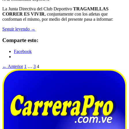
La Junta Directiva del Club Deportivo
TRAGAMILLAS
CORRER ES VIVIR
, conjuntamente con los atletas que
conforman el mismo, por medio del presente pasa a informar:
NOTIFICACIÓN
Seguir leyendo
→
Comparte esto:
Facebook
Ir
← Anterior
1
…
3
4
a
las
entradas