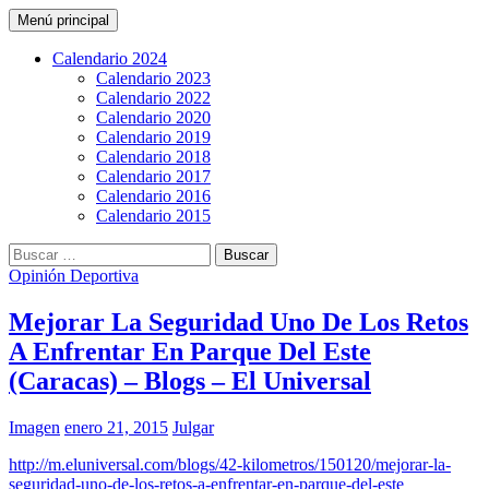
Buscar
Saltar
Menú principal
al
CarreraPro Venezuela
contenido
Calendario 2024
Calendario 2023
Calendario 2022
Calendario 2020
Calendario 2019
Calendario 2018
Calendario 2017
Calendario 2016
Calendario 2015
Buscar:
Opinión Deportiva
Mejorar La Seguridad Uno De Los Retos
A Enfrentar En Parque Del Este
(Caracas) – Blogs – El Universal
Imagen
enero 21, 2015
Julgar
http://m.eluniversal.com/blogs/42-kilometros/150120/mejorar-la-
seguridad-uno-de-los-retos-a-enfrentar-en-parque-del-este