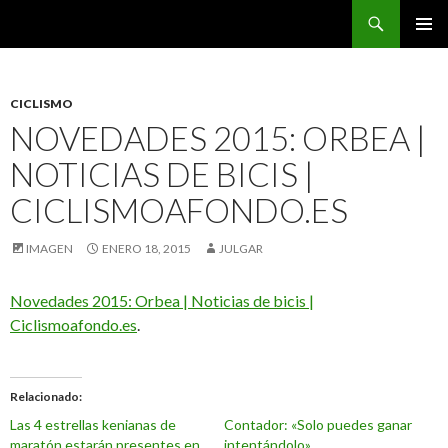
Buscar
CarreraPro Venezuela
SALTAR
MENÚ
AL
PRINCI
CONTENIDO
CICLISMO
NOVEDADES 2015: ORBEA |
NOTICIAS DE BICIS |
CICLISMOAFONDO.ES
IMAGEN
ENERO 18, 2015
JULGAR
Novedades 2015: Orbea | Noticias de bicis |
Ciclismoafondo.es
.
Relacionado
Las 4 estrellas kenianas de
Contador: «Solo puedes ganar
maratón estarán presentes en
intentándolo»