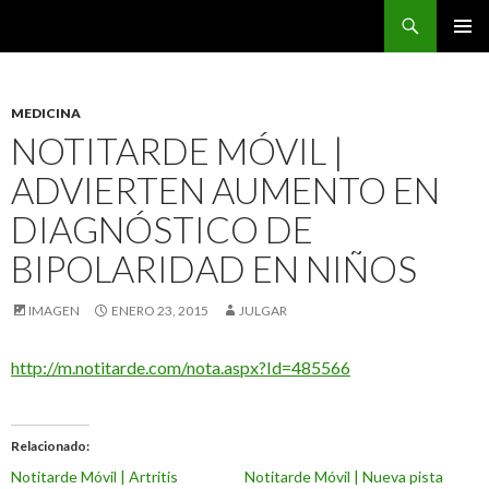
Buscar
CarreraPro Venezuela
SALTAR
MENÚ
AL
PRINCI
CONTENIDO
MEDICINA
NOTITARDE MÓVIL |
ADVIERTEN AUMENTO EN
DIAGNÓSTICO DE
BIPOLARIDAD EN NIÑOS
IMAGEN
ENERO 23, 2015
JULGAR
http://m.notitarde.com/nota.aspx?Id=485566
Relacionado
Notitarde Móvil | Artritis
Notitarde Móvil | Nueva pista