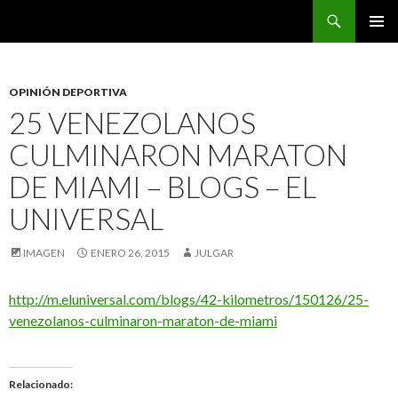
Buscar
CarreraPro Venezuela
SALTAR
MENÚ
AL
PRINCI
CONTENIDO
OPINIÓN DEPORTIVA
25 VENEZOLANOS
CULMINARON MARATON
DE MIAMI – BLOGS – EL
UNIVERSAL
IMAGEN
ENERO 26, 2015
JULGAR
http://m.eluniversal.com/blogs/42-kilometros/150126/25-
venezolanos-culminaron-maraton-de-miami
Relacionado