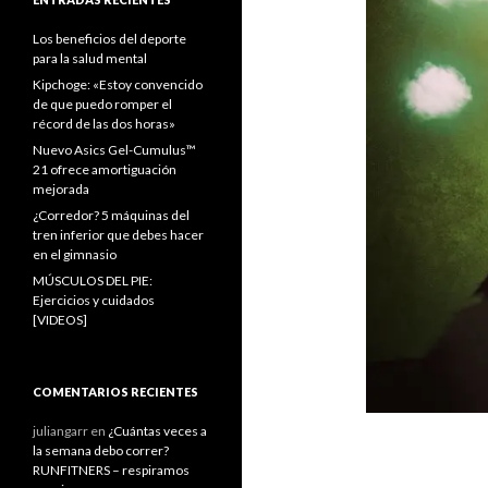
Los beneficios del deporte
para la salud mental
Kipchoge: «Estoy convencido
de que puedo romper el
récord de las dos horas»
Nuevo Asics Gel-Cumulus™
21 ofrece amortiguación
mejorada
¿Corredor? 5 máquinas del
tren inferior que debes hacer
en el gimnasio
MÚSCULOS DEL PIE:
Ejercicios y cuidados
[VIDEOS]
COMENTARIOS RECIENTES
juliangarr
en
¿Cuántas veces a
la semana debo correr?
RUNFITNERS – respiramos