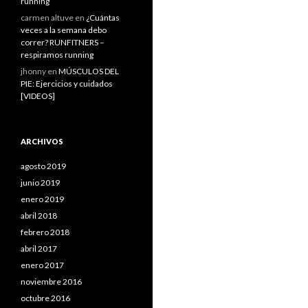
running
carmen altuve
en
¿Cuántas
veces a la semana debo
correr? RUNFITNERS –
respiramos running
jhonny
en
MÚSCULOS DEL
PIE: Ejercicios y cuidados
[VIDEOS]
ARCHIVOS
agosto 2019
junio 2019
enero 2019
abril 2018
febrero 2018
abril 2017
enero 2017
noviembre 2016
octubre 2016