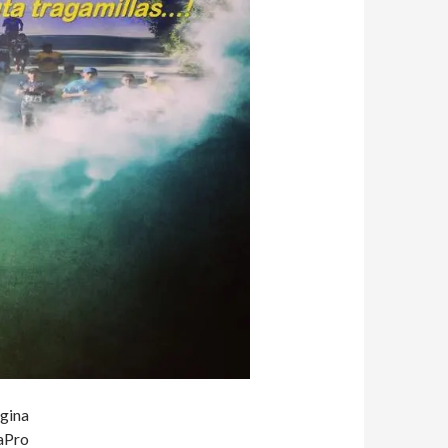
ágina
raPro