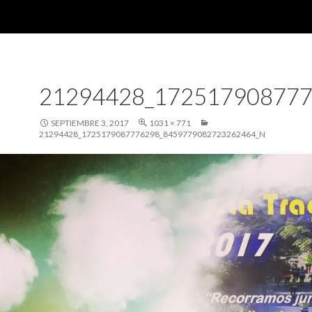
21294428_17251790877
SEPTIEMBRE 3, 2017
1031 × 771
21294428_1725179087776298_8459779082723262464_N