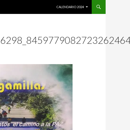
SALTAR AL CONTENIDO
CALENDARIO 2024
76298_845977908272326246