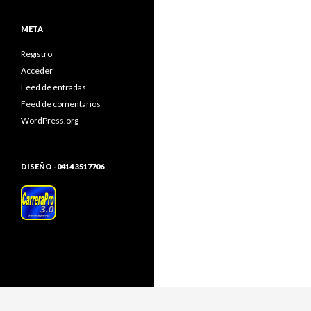
META
Registro
Acceder
Feed de entradas
Feed de comentarios
WordPress.org
DISEÑO -0414 3517706