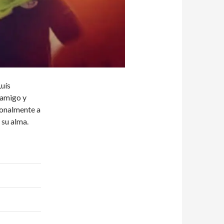
Luís
 amigo y
ionalmente a
 su alma.