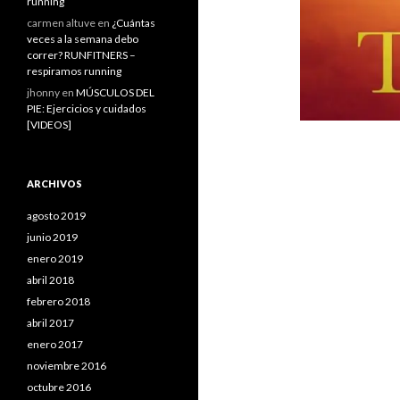
running
carmen altuve
en
¿Cuántas
veces a la semana debo
correr? RUNFITNERS –
respiramos running
jhonny
en
MÚSCULOS DEL
PIE: Ejercicios y cuidados
[VIDEOS]
ARCHIVOS
agosto 2019
junio 2019
enero 2019
abril 2018
febrero 2018
abril 2017
enero 2017
noviembre 2016
octubre 2016