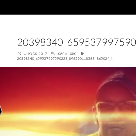
20398340_65953799759
JULIO 30, 2017
1080 × 1080
20398340_659537997590228_8965901185684865024_N