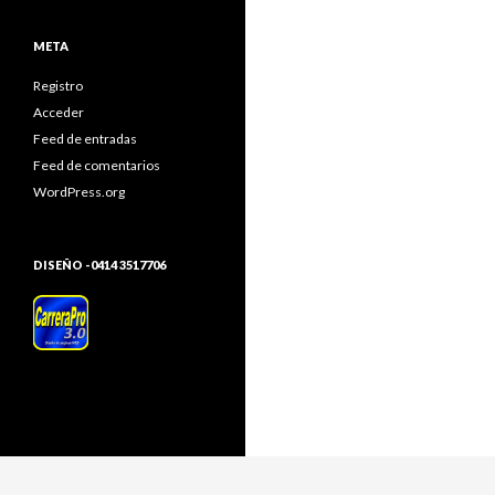
META
Registro
Acceder
Feed de entradas
Feed de comentarios
WordPress.org
DISEÑO -0414 3517706