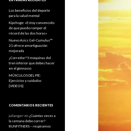
Los beneficios del deporte
para la salud mental
Kipchoge: «Estoy convencido
de que puedo romper el
récord de las dos horas»
Nuevo Asics Gel-Cumulus™
21 ofrece amortiguación
mejorada
¿Corredor? 5 máquinas del
tren inferior que debes hacer
en el gimnasio
MÚSCULOS DEL PIE:
Ejercicios y cuidados
[VIDEOS]
COMENTARIOS RECIENTES
juliangarr
en
¿Cuántas veces a
la semana debo correr?
RUNFITNERS – respiramos