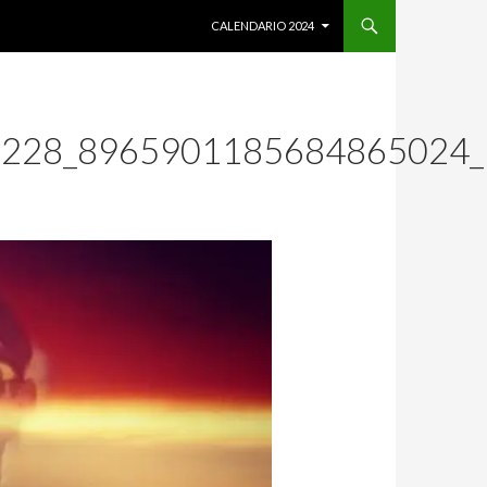
SALTAR AL CONTENIDO
CALENDARIO 2024
0228_8965901185684865024