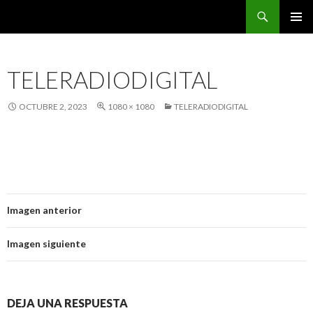
Buscar
CarreraPro Venezuela
SALTAR
MENÚ
AL
PRINCI
CONTENIDO
TELERADIODIGITAL
OCTUBRE 2, 2023
1080 × 1080
TELERADIODIGITAL
Imagen anterior
Imagen siguiente
DEJA UNA RESPUESTA