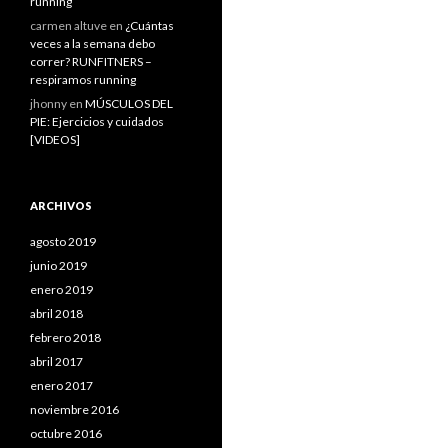
running
carmen altuve
en
¿Cuántas
veces a la semana debo
correr? RUNFITNERS –
respiramos running
jhonny
en
MÚSCULOS DEL
PIE: Ejercicios y cuidados
[VIDEOS]
ARCHIVOS
agosto 2019
junio 2019
enero 2019
abril 2018
febrero 2018
abril 2017
enero 2017
noviembre 2016
octubre 2016