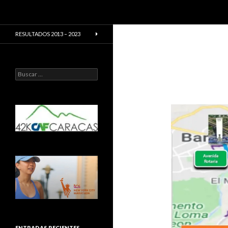
Buscar
CarreraPro Venezuela
CarreraPro – Organización de
RESULTADOS 2013 – 2023
eventos deportivos
Buscar:
ENTRADAS RECIENTES