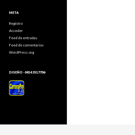
META
Registro
Acceder
Feed de entradas
Feed de comentarios
WordPress.org
DISEÑO -0414 3517706