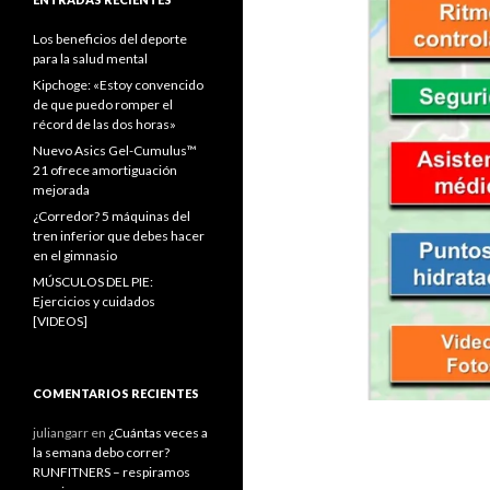
Los beneficios del deporte
para la salud mental
Kipchoge: «Estoy convencido
de que puedo romper el
récord de las dos horas»
Nuevo Asics Gel-Cumulus™
21 ofrece amortiguación
mejorada
¿Corredor? 5 máquinas del
tren inferior que debes hacer
en el gimnasio
MÚSCULOS DEL PIE:
Ejercicios y cuidados
[VIDEOS]
COMENTARIOS RECIENTES
juliangarr
en
¿Cuántas veces a
la semana debo correr?
RUNFITNERS – respiramos