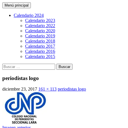
Buscar
Saltar
Menú principal
al
CarreraPro Venezuela
contenido
Calendario 2024
Calendario 2023
Calendario 2022
Calendario 2020
Calendario 2019
Calendario 2018
Calendario 2017
Calendario 2016
Calendario 2015
Buscar:
periodistas logo
diciembre 23, 2017
161 × 113
periodistas logo
Imagen anterior