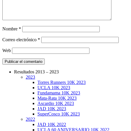
Nombre
*
Correo electrónico
*
Web
Resultados 2013 – 2023
2023
CarreraPro – Organización de eventos
Torres Runners 10K 2023
deportivos
UCLA 10K 2023
Fundamama 10K 2023
Mata-Rata 10K 2023
Ascardio 10K 2023
JAD 10K 2023
SuperCosco 10K 2023
2022
JAD 10K 2022
UCLA 60 ANIVERSARIO 10K 2022