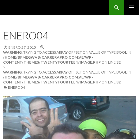
Buscar
CarreraPro Venezuela
SALTAR
MENÚ
AL
PRINCI
CONTENIDO
ENERO04
ENERO 27, 2015
WARNING
: TRYING TO ACCESS ARRAY OFFSET ON VALUE OF TYPE BOOL IN
/HOME/BFMEGWVB/CARRERAPRO.COM.VE/WP-
CONTENT/THEMES/TWENTYFOURTEEN/IMAGE.PHP
ON LINE
32
×
WARNING
: TRYING TO ACCESS ARRAY OFFSET ON VALUE OF TYPE BOOL IN
/HOME/BFMEGWVB/CARRERAPRO.COM.VE/WP-
CONTENT/THEMES/TWENTYFOURTEEN/IMAGE.PHP
ON LINE
32
ENERO04