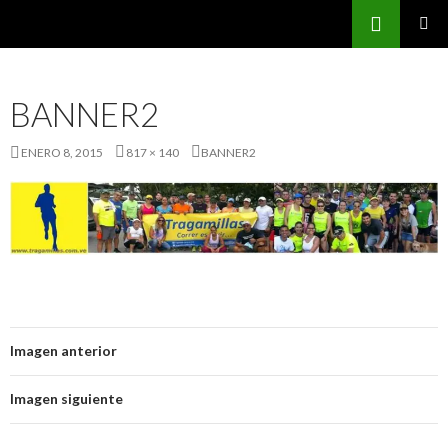
Buscar
CarreraPro Venezuela
SALTAR
MENÚ
AL
PRINCI
CONTENIDO
BANNER2
ENERO 8, 2015
817 × 140
BANNER2
Imagen anterior
Imagen siguiente