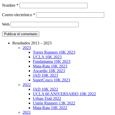
Nombre
*
Correo electrónico
*
Web
Resultados 2013 – 2023
2023
CarreraPro – Organización de eventos
Torres Runners 10K 2023
deportivos
UCLA 10K 2023
Fundamama 10K 2023
Mata-Rata 10K 2023
Ascardio 10K 2023
JAD 10K 2023
SuperCosco 10K 2023
2022
JAD 10K 2022
UCLA 60 ANIVERSARIO 10K 2022
Urban-Trail 2022
Unión Runners 13K 2022
Mata-Rata 10K 2022
2021