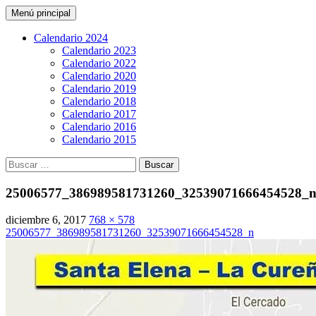
Buscar
Saltar
Menú principal
al
CarreraPro Venezuela
contenido
Calendario 2024
Calendario 2023
Calendario 2022
Calendario 2020
Calendario 2019
Calendario 2018
Calendario 2017
Calendario 2016
Calendario 2015
Buscar:
25006577_386989581731260_32539071666454528_
diciembre 6, 2017
768 × 578
25006577_386989581731260_32539071666454528_n