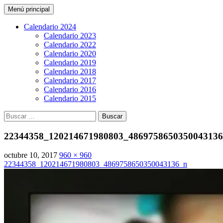
Buscar
Saltar
Menú principal
al
CarreraPro Venezuela
contenido
Calendario 2024
Calendario 2023
Calendario 2022
Calendario 2020
Calendario 2019
Calendario 2018
Calendario 2017
Calendario 2016
Calendario 2015
Buscar:
22344358_120214671980803_486975865035004313
octubre 10, 2017
960 × 960
22344358_120214671980803_4869758650350043136_n