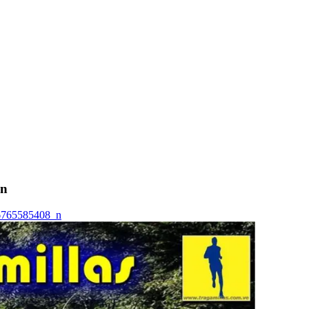
_n
6765585408_n