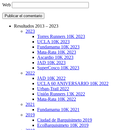
Web
Resultados 2013 – 2023
2023
CarreraPro – Organización de eventos dep
Torres Runners 10K 2023
UCLA 10K 2023
Fundamama 10K 2023
Mata-Rata 10K 2023
Ascardio 10K 2023
JAD 10K 2023
SuperCosco 10K 2023
2022
JAD 10K 2022
UCLA 60 ANIVERSARIO 10K 2022
Urban-Trail 2022
Unión Runners 13K 2022
Mata-Rata 10K 2022
2021
Fundamama 10K 2021
2019
Ciudad de Barquisimeto 2019
EcoBarquisimeto 10K 2019