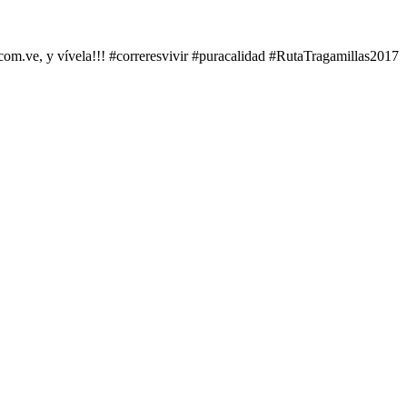
s.com.ve, y vívela!!! #correresvivir #puracalidad #RutaTragamillas2017