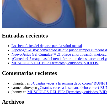
Entradas recientes
Los beneficios del deporte para la salud mental
Kipchoge: «Estoy convencido de que puedo romper el récord de
Nuevo Asics Gel-Cumulus™ 21 ofrece amortiguación mejorad
¿Corredor? 5 máquinas del tren inferior que debes hacer en el 
MÚSCULOS DEL PIE: Ejercicios y cuidados [VIDEOS]
Comentarios recientes
juliangarr
en
¿Cuántas veces a la semana debo correr? RUNFI
carmen altuve
en
¿Cuántas veces a la semana debo correr? R
jhonny
en
MÚSCULOS DEL PIE: Ejercicios y cuidados [VI
Archivos