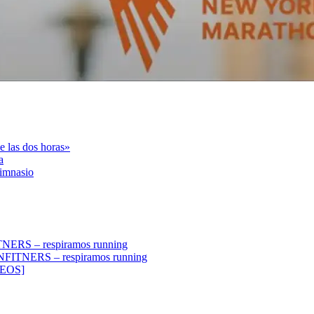
 las dos horas»
a
gimnasio
TNERS – respiramos running
UNFITNERS – respiramos running
DEOS]