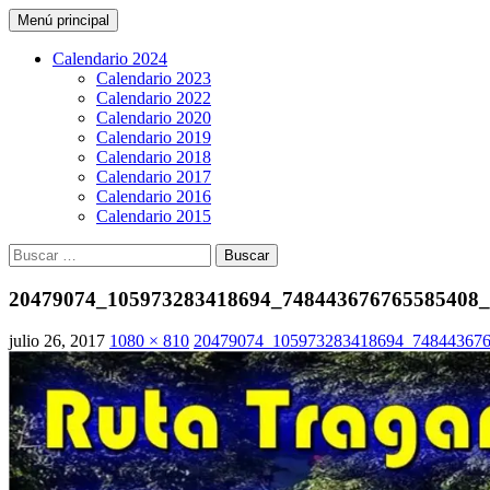
Buscar
Saltar
Menú principal
al
CarreraPro Venezuela
contenido
Calendario 2024
Calendario 2023
Calendario 2022
Calendario 2020
Calendario 2019
Calendario 2018
Calendario 2017
Calendario 2016
Calendario 2015
Buscar:
20479074_105973283418694_748443676765585408
julio 26, 2017
1080 × 810
20479074_105973283418694_74844367