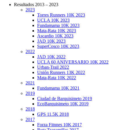
Resultados 2013 – 2023
2023
CarreraPro – Organización de eventos
Torres Runners 10K 2023
deportivos
UCLA 10K 2023
Fundamama 10K 2023
Mata-Rata 10K 2023
Ascardio 10K 2023
JAD 10K 2023
SuperCosco 10K 2023
2022
JAD 10K 2022
UCLA 60 ANIVERSARIO 10K 2022
Urban-Trail 2022
Unión Runners 13K 2022
Mata-Rata 10K 2022
2021
Fundamama 10K 2021
2019
Ciudad de Barquisimeto 2019
EcoBarquisimeto 10K 2019
2018
GPS 11.5K 2018
2017
Forza Fitnnes 10K 2017
Ruta Tragamillas 2017