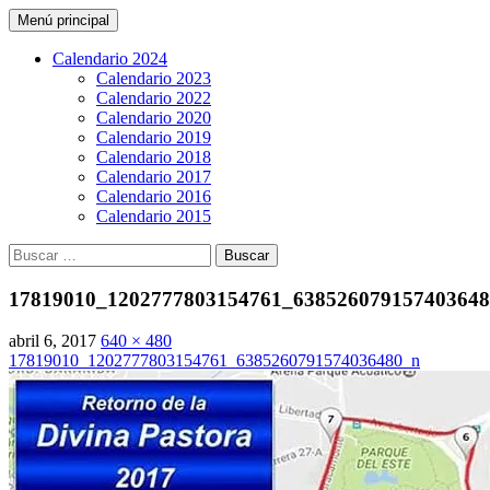
Buscar
Saltar
Menú principal
al
CarreraPro Venezuela
contenido
Calendario 2024
Calendario 2023
Calendario 2022
Calendario 2020
Calendario 2019
Calendario 2018
Calendario 2017
Calendario 2016
Calendario 2015
Buscar:
17819010_1202777803154761_63852607915740364
abril 6, 2017
640 × 480
17819010_1202777803154761_6385260791574036480_n