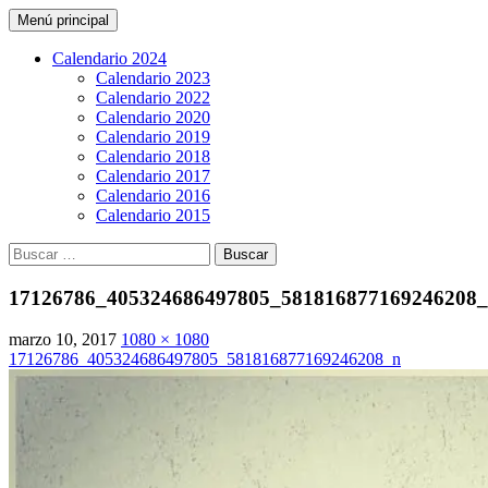
Buscar
Saltar
Menú principal
al
CarreraPro Venezuela
contenido
Calendario 2024
Calendario 2023
Calendario 2022
Calendario 2020
Calendario 2019
Calendario 2018
Calendario 2017
Calendario 2016
Calendario 2015
Buscar:
17126786_405324686497805_581816877169246208
marzo 10, 2017
1080 × 1080
17126786_405324686497805_581816877169246208_n