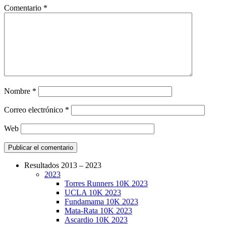
Comentario
*
Nombre
*
Correo electrónico
*
Web
Resultados 2013 – 2023
2023
CarreraPro – Organización de eventos
Torres Runners 10K 2023
deportivos
UCLA 10K 2023
Fundamama 10K 2023
Mata-Rata 10K 2023
Ascardio 10K 2023