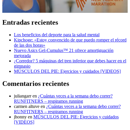
Entradas recientes
Los beneficios del deporte para la salud mental
Kipchoge: «Estoy convencido de que puedo romper el récord
de las dos horas»
Nuevo Asics Gel-Cumulus™ 21 ofrece amortiguación
mejorada
¿Corredor? 5 máquinas del tren inferior que debes hacer en el
gimnasio
MÚSCULOS DEL PIE: Ejercicios y cuidados [VIDEOS]
Comentarios recientes
juliangarr
en
¿Cuántas veces a la semana debo correr?
RUNFITNERS – respiramos running
carmen altuve
en
¿Cuántas veces a la semana debo correr?
RUNFITNERS – respiramos running
jhonny
en
MÚSCULOS DEL PIE: Ejercicios y cuidados
[VIDEOS]