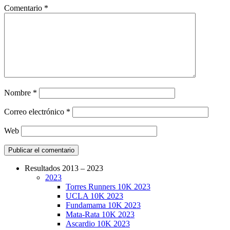
Comentario
*
Nombre
*
Correo electrónico
*
Web
Resultados 2013 – 2023
2023
CarreraPro – Organización de eventos
Torres Runners 10K 2023
deportivos
UCLA 10K 2023
Fundamama 10K 2023
Mata-Rata 10K 2023
Ascardio 10K 2023