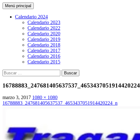
Buscar
Saltar
Menú principal
al
CarreraPro Venezuela
contenido
Calendario 2024
Calendario 2023
Calendario 2022
Calendario 2020
Calendario 2019
Calendario 2018
Calendario 2017
Calendario 2016
Calendario 2015
Buscar:
16788883_247681405637537_465343705191442022
marzo 3, 2017
1080 × 1080
16788883_247681405637537_4653437051914420224_n