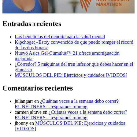
Entradas recientes
Los beneficios del deporte para la salud mental
Kipchoge: «Estoy convencido de que puedo romper el récord
de las dos horas»
Nuevo Asics Gel-Cumulus™ 21 ofrece amortiguación
mejorada
¿Corredor? 5 máquinas del tren inferior que debes hacer en el
gimnasio
MÚSCULOS DEL PIE: Ejercicios y cuidados [VIDEOS]
Comentarios recientes
juliangarr
en
¿Cuántas veces a la semana debo correr?
RUNFITNERS – respiramos running
carmen altuve
en
¿Cuántas veces a la semana debo correr?
RUNFITNERS – respiramos running
jhonny
en
MÚSCULOS DEL PIE: Ejercicios y cuidados
[VIDEOS]