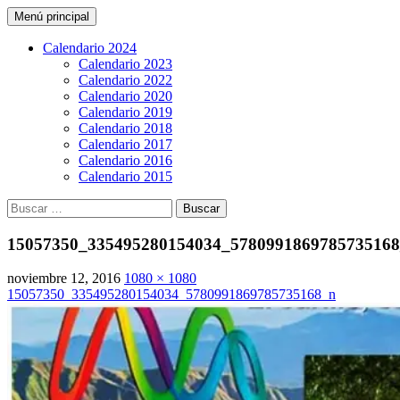
Buscar
Saltar
Menú principal
al
CarreraPro Venezuela
contenido
Calendario 2024
Calendario 2023
Calendario 2022
Calendario 2020
Calendario 2019
Calendario 2018
Calendario 2017
Calendario 2016
Calendario 2015
Buscar:
15057350_335495280154034_578099186978573516
noviembre 12, 2016
1080 × 1080
15057350_335495280154034_5780991869785735168_n