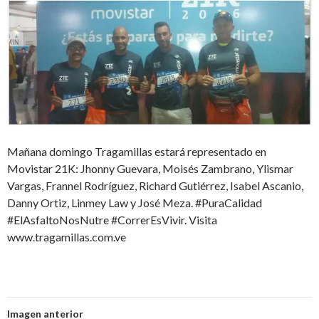
Mañana domingo Tragamillas estará representado en
Movistar 21K: Jhonny Guevara, Moisés Zambrano, Ylismar
Vargas, Frannel Rodríguez, Richard Gutiérrez, Isabel Ascanio,
Danny Ortiz, Linmey Law y José Meza. #PuraCalidad
#ElAsfaltoNosNutre #CorrerEsVivir. Visita
www.tragamillas.com.ve
Imagen anterior