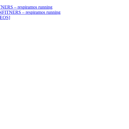
TNERS – respiramos running
UNFITNERS – respiramos running
DEOS]