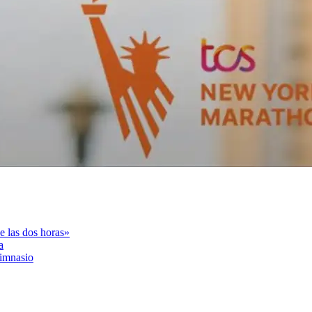
 las dos horas»
a
gimnasio