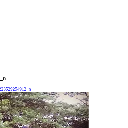
2_n
223529254912_n