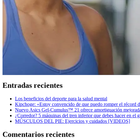
Entradas recientes
Los beneficios del deporte para la salud mental
Kipchoge: «Estoy convencido de que puedo romper el récord de
Nuevo Asics Gel-Cumulus™ 21 ofrece amortiguación mejorad
¿Corredor? 5 máquinas del tren inferior que debes hacer en el 
MÚSCULOS DEL PIE: Ejercicios y cuidados [VIDEOS]
Comentarios recientes