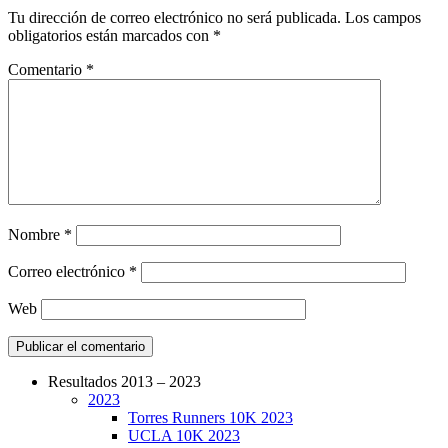
Tu dirección de correo electrónico no será publicada.
Los campos
obligatorios están marcados con
*
Comentario
*
Nombre
*
Correo electrónico
*
Web
Resultados 2013 – 2023
2023
CarreraPro – Organización de eventos
Torres Runners 10K 2023
deportivos
UCLA 10K 2023