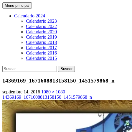
Buscar
Saltar
Menú principal
al
CarreraPro Venezuela
contenido
Calendario 2024
Calendario 2023
Calendario 2022
Calendario 2020
Calendario 2019
Calendario 2018
Calendario 2017
Calendario 2016
Calendario 2015
Buscar:
14369169_1671608813158150_1451579868_n
septiembre 14, 2016
1080 × 1080
14369169_1671608813158150_1451579868_n