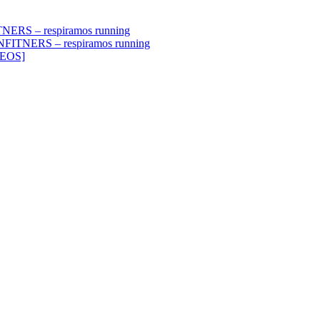
TNERS – respiramos running
UNFITNERS – respiramos running
DEOS]