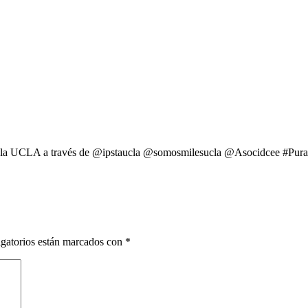
n la UCLA a través de @ipstaucla @somosmilesucla @Asocidcee #PuraC
gatorios están marcados con
*