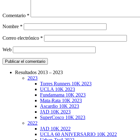
Comentario
*
Nombre
*
Correo electrónico
*
Web
Resultados 2013 – 2023
2023
CarreraPro – Organización de eventos dep
Torres Runners 10K 2023
UCLA 10K 2023
Fundamama 10K 2023
Mata-Rata 10K 2023
Ascardio 10K 2023
JAD 10K 2023
SuperCosco 10K 2023
2022
JAD 10K 2022
UCLA 60 ANIVERSARIO 10K 2022
Urban-Trail 2022