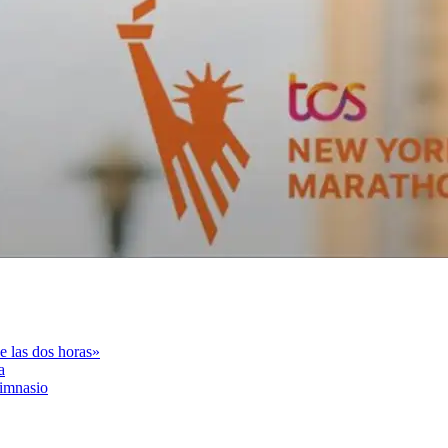
 las dos horas»
a
gimnasio