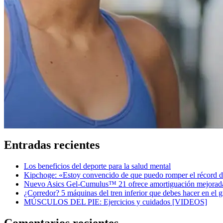
Entradas recientes
Los beneficios del deporte para la salud mental
Kipchoge: «Estoy convencido de que puedo romper el récord de
Nuevo Asics Gel-Cumulus™ 21 ofrece amortiguación mejorad
¿Corredor? 5 máquinas del tren inferior que debes hacer en el 
MÚSCULOS DEL PIE: Ejercicios y cuidados [VIDEOS]
Comentarios recientes