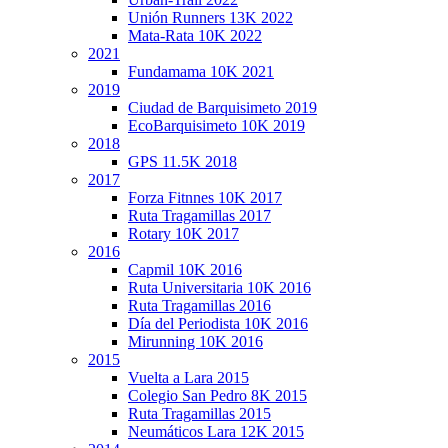
Unión Runners 13K 2022
Mata-Rata 10K 2022
2021
Fundamama 10K 2021
2019
Ciudad de Barquisimeto 2019
EcoBarquisimeto 10K 2019
2018
GPS 11.5K 2018
2017
Forza Fitnnes 10K 2017
Ruta Tragamillas 2017
Rotary 10K 2017
2016
Capmil 10K 2016
Ruta Universitaria 10K 2016
Ruta Tragamillas 2016
Día del Periodista 10K 2016
Mirunning 10K 2016
2015
Vuelta a Lara 2015
Colegio San Pedro 8K 2015
Ruta Tragamillas 2015
Neumáticos Lara 12K 2015