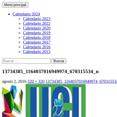
Buscar
Saltar
Menú principal
al
CarreraPro Venezuela
contenido
Calendario 2024
Calendario 2023
Calendario 2022
Calendario 2020
Calendario 2019
Calendario 2018
Calendario 2017
Calendario 2016
Calendario 2015
Buscar:
13734385_1164037016949974_670315534_n
agosto 2, 2016
320 × 320
13734385_1164037016949974_67031553