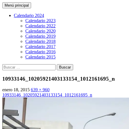
Buscar
Saltar
Menú principal
al
CarreraPro Venezuela
contenido
Calendario 2024
Calendario 2023
Calendario 2022
Calendario 2020
Calendario 2019
Calendario 2018
Calendario 2017
Calendario 2016
Calendario 2015
Buscar:
10933146_10205921403133154_1012161695_n
enero 18, 2015
639 × 960
10933146_10205921403133154_1012161695_n