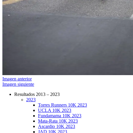
Imagen anterior
Imagen siguiente
Resultados 2013 – 2023
2023
CarreraPro – Organización de eventos
Torres Runners 10K 2023
deportivos
UCLA 10K 2023
Fundamama 10K 2023
Mata-Rata 10K 2023
Ascardio 10K 2023
JAD 10K 2023