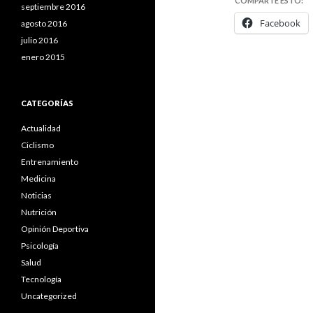
COMPARTE ESTO:
septiembre 2016
Facebook
agosto 2016
julio 2016
enero 2015
CATEGORÍAS
Actualidad
Ciclismo
Entrenamiento
Medicina
Noticias
Nutrición
Opinión Deportiva
Psicología
Salud
Tecnología
Uncategorized