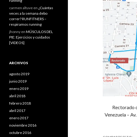
running
carmen altuve
en
¿Cuántas
veces a la semana debo
correr? RUNFITNERS –
respiramos running
jhonny
en
MÚSCULOS DEL
PIE: Ejercicios y cuidados
[VIDEOS]
ARCHIVOS
agosto 2019
junio 2019
enero 2019
abril 2018
febrero 2018
Rectorado d
abril 2017
Venezuela – Av. 
enero 2017
noviembre 2016
octubre 2016