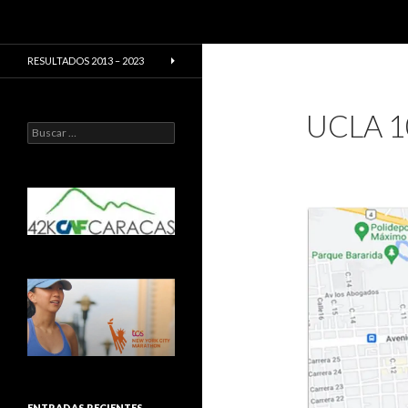
Buscar
CarreraPro Venezuela
CarreraPro – Organización de
RESULTADOS 2013 – 2023
eventos deportivos
UCLA 1
Buscar:
ENTRADAS RECIENTES