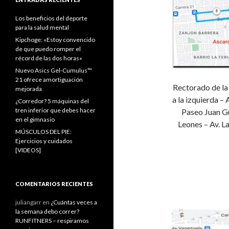
Los beneficios del deporte
para la salud mental
Kipchoge: «Estoy convencido
de que puedo romper el
récord de las dos horas»
Nuevo Asics Gel-Cumulus™
21 ofrece amortiguación
Rectorado de la U
mejorada
a la izquierda –
¿Corredor? 5 máquinas del
tren inferior que debes hacer
Paseo Juan Gu
en el gimnasio
Leones – Av. La
MÚSCULOS DEL PIE:
Ejercicios y cuidados
[VIDEOS]
COMENTARIOS RECIENTES
juliangarr
en
¿Cuántas veces a
la semana debo correr?
RUNFITNERS – respiramos