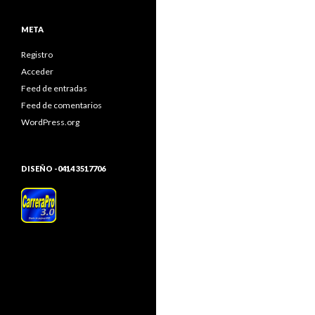
META
Registro
Acceder
Feed de entradas
Feed de comentarios
WordPress.org
DISEÑO -0414 3517706