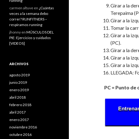
running
Girar a la der
carmen altuve
en
¿Cuántas
Terepaima (P
veces a la semana debo
correr? RUNFITNERS –
Girar a la iz
respiramos running
Tomar la carr
jhonny
en
MÚSCULOS DEL
Girar a la iz
PIE: Ejercicios y cuidados
(PC).
[VIDEOS]
Girar a la der
Girar a la izq
ARCHIVOS
Girar a la izq
LLEGADA: Forz
agosto 2019
junio 2019
PC = Punto de 
enero 2019
abril 2018
febrero 2018
abril 2017
enero 2017
noviembre 2016
octubre 2016