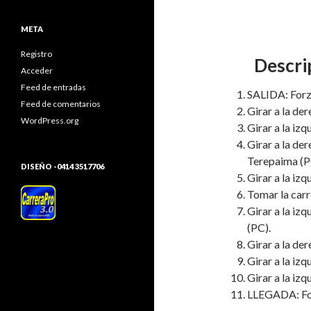
META
Registro
Descri
Acceder
Feed de entradas
SALIDA: Forza
Feed de comentarios
Girar a la der
WordPress.org
Girar a la izq
Girar a la der
Terepaima (P
DISEÑO -0414 3517706
Girar a la iz
Tomar la carr
Girar a la iz
(PC).
Girar a la der
Girar a la izq
Girar a la izq
LLEGADA: Forz