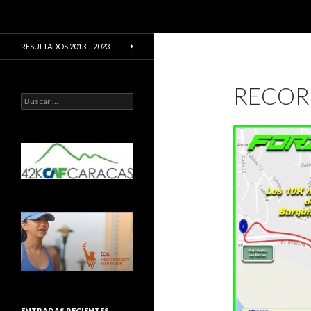
Buscar
CarreraPro Venezuela
CarreraPro – Organización de
RESULTADOS 2013 – 2023
eventos deportivos
RECOR
Buscar:
ENTRADAS RECIENTES