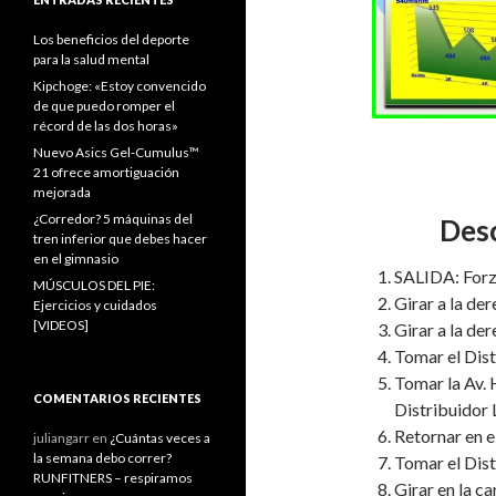
Los beneficios del deporte
para la salud mental
Kipchoge: «Estoy convencido
de que puedo romper el
récord de las dos horas»
Nuevo Asics Gel-Cumulus™
21 ofrece amortiguación
mejorada
¿Corredor? 5 máquinas del
Desc
tren inferior que debes hacer
en el gimnasio
SALIDA: Forza
MÚSCULOS DEL PIE:
Girar a la der
Ejercicios y cuidados
[VIDEOS]
Girar a la der
Tomar el Dist
Tomar la Av. 
COMENTARIOS RECIENTES
Distribuidor
Retornar en e
juliangarr
en
¿Cuántas veces a
la semana debo correr?
Tomar el Dist
RUNFITNERS – respiramos
Girar en la ca