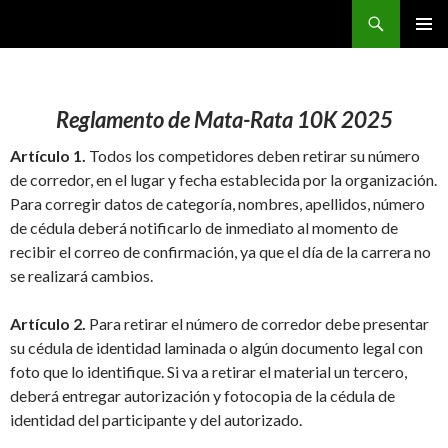
Buscar
CarreraPro Venezuela
SALTAR
MENÚ
AL
PRINCI
CONTENIDO
Reglamento de Mata-Rata 10K 2025
Artículo 1.
Todos los competidores deben retirar su número
de corredor, en el lugar y fecha establecida por la organización.
Para corregir datos de categoría, nombres, apellidos, número
de cédula deberá notificarlo de inmediato al momento de
recibir el correo de confirmación, ya que el día de la carrera no
se realizará cambios.
Artículo 2.
Para retirar el número de corredor debe presentar
su cédula de identidad laminada o algún documento legal con
foto que lo identifique. Si va a retirar el material un tercero,
deberá entregar autorización y fotocopia de la cédula de
identidad del participante y del autorizado.