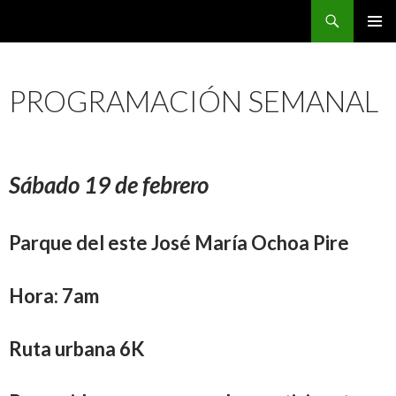
Buscar
CarreraPro Venezuela
SALTAR
MENÚ
AL
PRINCI
CONTENIDO
PROGRAMACIÓN SEMANAL
Sábado 19 de febrero
Parque del este José María Ochoa Pire
Hora: 7am
Ruta urbana 6K