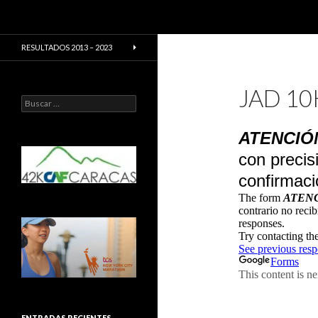
Buscar
CarreraPro Venezuela
CarreraPro – Organización de
RESULTADOS 2013 – 2023
eventos deportivos
JAD 10
Buscar:
ENTRADAS RECIENTES