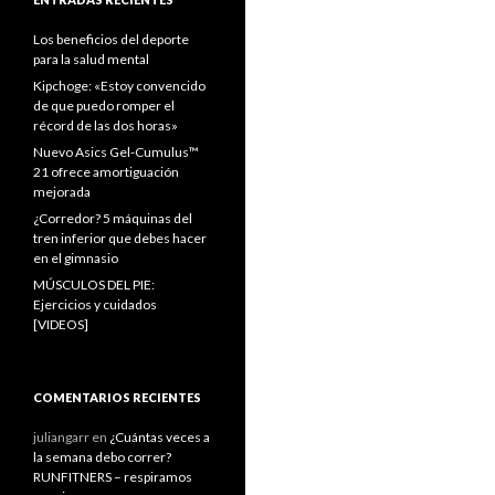
Los beneficios del deporte
para la salud mental
Kipchoge: «Estoy convencido
de que puedo romper el
récord de las dos horas»
Nuevo Asics Gel-Cumulus™
21 ofrece amortiguación
mejorada
¿Corredor? 5 máquinas del
tren inferior que debes hacer
en el gimnasio
MÚSCULOS DEL PIE:
Ejercicios y cuidados
[VIDEOS]
COMENTARIOS RECIENTES
juliangarr
en
¿Cuántas veces a
la semana debo correr?
RUNFITNERS – respiramos