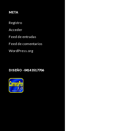
META
Registro
Acceder
Feed de entradas
Feed de comentarios
WordPress.org
DISEÑO -0414 3517706