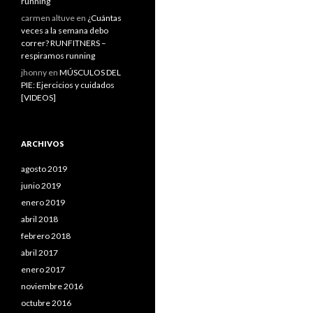
running
carmen altuve
en
¿Cuántas
veces a la semana debo
correr? RUNFITNERS –
respiramos running
jhonny
en
MÚSCULOS DEL
PIE: Ejercicios y cuidados
[VIDEOS]
ARCHIVOS
agosto 2019
junio 2019
enero 2019
abril 2018
febrero 2018
abril 2017
enero 2017
noviembre 2016
octubre 2016