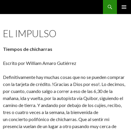
Buscar
CarreraPro Venezuela
SALTAR
MENÚ
AL
PRINCI
CONTENIDO
EL IMPULSO
Tiempos de chicharras
Escrito por William Amaro Gutiérrez
Definitivamente hay muchas cosas que no se pueden comprar
con la tarjeta de crédito. !Gracias a Dios por eso!. Lo decimos,
por cuanto, cuando salgo a correr a eso de las 6,30 de la
mañana, ida y vuelta, por la autopista vía Quibor, siguiendo el
camino de tierra. Y andando por debajo de los cujíes, recibo,
tres o cuatro veces a la semana, la bienvenida de
un concierto polifónico de chicharras. Que al sentir mi
presencia vuelan de un lugar a otro pasando muy cerca de