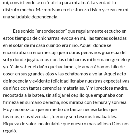
mí, convirtiéndose en “colirio para mi alma”. La verdad, lo
disfruto mucho. Me motivan en el esfuerzo físico y crean en mí
una saludable dependencia.
Ese sonido “ensordecedor” que regularmente escucho en
estos tiempos de chicharras, evoca en mí, las tardes soleadas
en el solar de mi casa cuando era niño. Aquel, donde se
encontraba un enorme cují que a duras penas nos guarecía del
sol y donde jugábamos con las chicharras mi hermano gemelo y
yo. Y sin saber el daño que hacíamos, le amarrábamos hilo de
coser en sus grandes ojos y las echábamos a volar. Aquel acto
de inocencia y evidente felicidad llenaba nuestras expectativas
de niños con tantas carencias materiales. Y mi preciosa madre,
recostada a la batea, sin aflojar el cepillo que empuñaba con
firmeza en su mano derecha, nos miraba con ternura y sonreía.
Hoy reconozco, que en medio de tantas necesidades que
tuvimos, esas vivencias, fueron y son tesoros invaluables.
Riqueza de valor incalculable que nuestro maravilloso Dios nos
regaló.