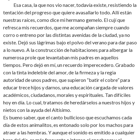
Esa casa, la que nos vio nacer, todavía existe, resistiendo la
tentación del progreso que quiere avasallarlo todo. Allí están
nuestras raíces, como dice mi hermano gemelo. El cují que
refresca mis recuerdos, que me acompañan siempre cuando
corro o entreno por las distintas avenidas de la ciudad, ya no
existe. Dejó sus lágrimas bajo el polvo del verano para dar paso
a lo nuevo. A la construcción de habitaciones para albergar la
numerosa prole que levantaban mis padres en aquellos
tiempos. Pero dejó en mí, un recuerdo imperecedero. Grabado
con la tinta indeleble del amor, de la firmeza y la regia
autoridad de unos padres, que supieron “batir el cobre” para
educar trece hijos y darnos, una educación cargada de valores
académicos, ciudadanos, morales y espirituales. Tan difíciles
hoy en día. Lo cual, tratamos de heredárselos a nuestros hijos y
nietos con la ayuda del Altísimo.
Es bueno saber, que el canto bullicioso que escuchamos cada
día de estos animalitos, es entonado solo por los machos para
atraer a las hembras. Y aunque el sonido es emitido a cualquier
hora del día, es más frecuente e intenso al anochecer y al