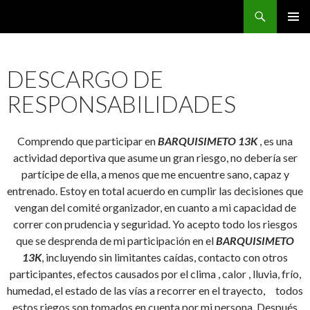
Buscar
CarreraPro Venezuela
SALTAR
MENÚ
AL
PRINCI
CONTENIDO
DESCARGO DE
RESPONSABILIDADES
Comprendo que participar en
BARQUISIMETO 13K
, es una
actividad deportiva que asume un gran riesgo, no debería ser
partícipe de ella, a menos que me encuentre sano, capaz y
entrenado. Estoy en total acuerdo en cumplir las decisiones que
vengan del comité organizador, en cuanto a mi capacidad de
correr con prudencia y seguridad. Yo acepto todo los riesgos
que se desprenda de mi participación en el
BARQUISIMETO
13K
, incluyendo sin limitantes caídas, contacto con otros
participantes, efectos causados por el clima , calor , lluvia, frío,
humedad, el estado de las vías a recorrer en el trayecto, todos
estos riegos son tomados en cuenta por mi persona. Después