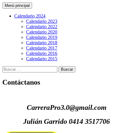
Buscar
Saltar
Menú principal
al
CarreraPro Venezuela
contenido
Calendario 2024
Calendario 2023
Calendario 2022
Calendario 2020
Calendario 2019
Calendario 2018
Calendario 2017
Calendario 2016
Calendario 2015
Buscar:
Contáctanos
CarreraPro3.0@gmail.com
Julián Garrido 0414 3517706