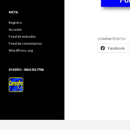
META
Registro
Acceder
Feed de entradas
COMPARTE ESTO:
Feed de comentarios
Facebook
WordPress.org
DISEÑO -0414 3517706