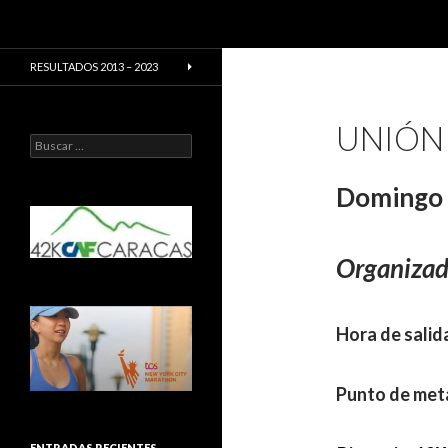
Buscar
CarreraPro Venezuela
CarreraPro – Organización de
RESULTADOS 2013 – 2023
eventos deportivos
UNIÓN
Buscar:
Domingo 
Organiza
Hora de salid
Punto de meta
ENTRADAS RECIENTES