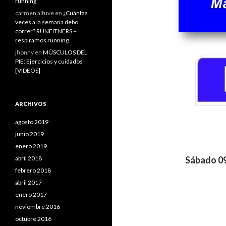
running
carmen altuve
en
¿Cuántas
veces a la semana debo
correr? RUNFITNERS –
respiramos running
jhonny
en
MÚSCULOS DEL
PIE: Ejercicios y cuidados
[VIDEOS]
ARCHIVOS
agosto 2019
junio 2019
enero 2019
abril 2018
Sábado 09
febrero 2018
abril 2017
enero 2017
noviembre 2016
octubre 2016