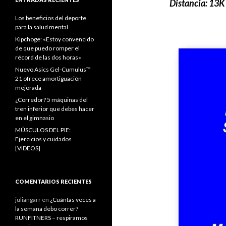
Distancia: 13K
Los beneficios del deporte
para la salud mental
Kipchoge: «Estoy convencido
de que puedo romper el
récord de las dos horas»
Nuevo Asics Gel-Cumulus™
21 ofrece amortiguación
mejorada
¿Corredor? 5 máquinas del
tren inferior que debes hacer
en el gimnasio
MÚSCULOS DEL PIE:
Ejercicios y cuidados
[VIDEOS]
COMENTARIOS RECIENTES
juliangarr
en
¿Cuántas veces a
la semana debo correr?
RUNFITNERS – respiramos