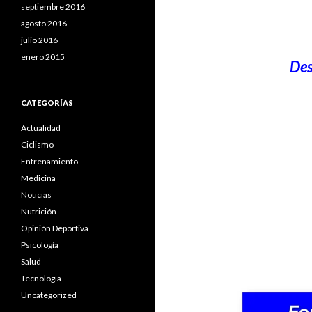
septiembre 2016
agosto 2016
julio 2016
enero 2015
Des
CATEGORÍAS
Actualidad
Ciclismo
Entrenamiento
Medicina
Noticias
Nutrición
Opinión Deportiva
Psicología
Salud
Tecnología
Uncategorized